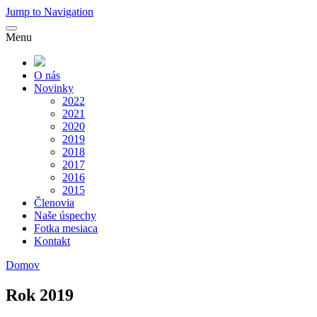
Jump to Navigation
Menu
O nás
Novinky
2022
2021
2020
2019
2018
2017
2016
2015
Členovia
Naše úspechy
Fotka mesiaca
Kontakt
Domov
Nachádzate sa tu
Rok 2019