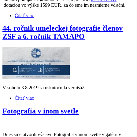
dotáciou vo výške 1599 EUR, za čo sme im nesmierne vďační.
Čítať viac
o V. salón umeleckej fotografie 2019
44. ročník umeleckej fotografie členov
ZSF a 6. ročník TAMAPO
V sobotu 3.8.2019 sa uskutočnila vernisáž
Čítať viac
o 44. ročník umeleckej fotografie členov ZSF a 6.
ročník TAMAPO
Fotografia v inom svetle
Dnes sme otvorili výstavu Fotografia v inom svetle v galérii v