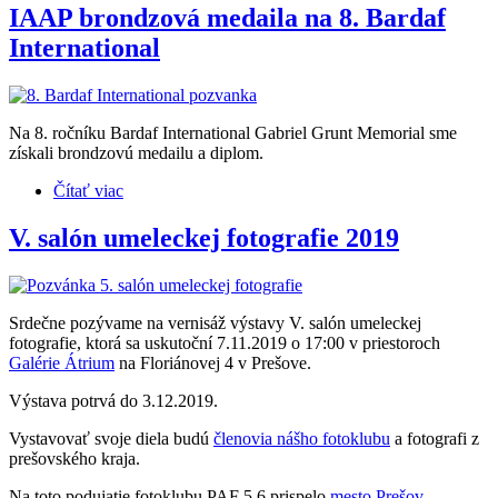
IAAP brondzová medaila na 8. Bardaf
International
Na 8. ročníku Bardaf International Gabriel Grunt Memorial sme
získali brondzovú medailu a diplom.
Čítať viac
o IAAP brondzová medaila na 8. Bardaf
International
V. salón umeleckej fotografie 2019
Srdečne pozývame na vernisáž výstavy V. salón umeleckej
fotografie, ktorá sa uskutoční 7.11.2019 o 17:00 v priestoroch
Galérie Átrium
na Floriánovej 4 v Prešove.
Výstava potrvá do 3.12.2019.
Vystavovať svoje diela budú
členovia nášho fotoklubu
a fotografi z
prešovského kraja.
Na toto podujatie fotoklubu PAF 5,6 prispelo
mesto Prešov