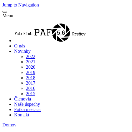
Jump to Navigation
Menu
O nás
Novinky
2022
2021
2020
2019
2018
2017
2016
2015
Členovia
Naše úspechy
Fotka mesiaca
Kontakt
Domov
Nachádzate sa tu